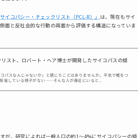
イコパシー・チェックリスト（PCL-R）」
は、現在もサイ
側面と反社会的な行動の両面から評価する構造になっていま
クリスト、ロバート・ヘア博士が開発したサイコパスの傾
イコパスなんじゃないか」と感じたことはありませんか。平気で嘘をつ
反省している様子がない——そんな人が身近にいると...
すが、研究によれば一般人口の約1〜4%にサイコパシーの傾