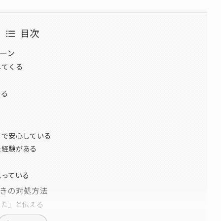
目次
ーン
してくる
くる
とで安心している
た経験がある
思っている
きの対処方法
じた」と伝える