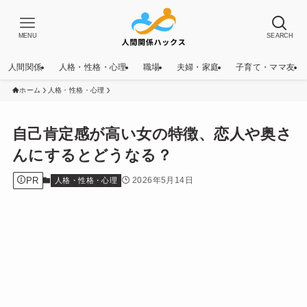
MENU
SEARCH
人間関係
人格・性格・心理
職場
夫婦・家庭
子育て・ママ友
ホーム
人格・性格・心理
自己肯定感が高い女の特徴、恋人や奥さ
んにするとどうなる？
PR
2026年5月14日
人格・性格・心理