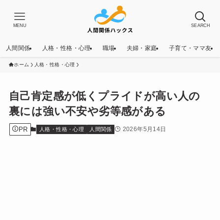
MENU
SEARCH
人間関係
人格・性格・心理
職場
夫婦・家庭
子育て・ママ友
ホーム
人格・性格・心理
自己肯定感が低くプライドが高い人の
裏には強い不安や劣等感がある
PR
2026年5月14日
人格・性格・心理
人間関係