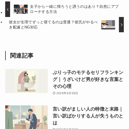
女子から一緒に帰ろうと誘うのはあり？自然にアプ
ローチする方法
彼女が生理でずっと寝てるのは普通？彼氏がやるべ
き配慮とNG対応
関連記事
ぶりっ子のモテるセリフランキン
グ｜うざいけど男が好きな言葉と
その心理
2026年6月26日
言い訳がましい人の特徴と末路｜
言い訳ばかりする人が失うものと
は