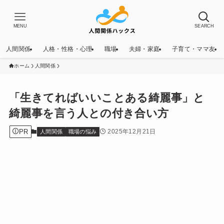
MENU
SEARCH
人間関係
人格・性格・心理
職場
夫婦・家庭
子育て・ママ友
ホーム
人間関係
「生きてればいいことある綺麗事」と
綺麗事を言う人との付き合い方
PR
2025年12月21日
人間関係
職場の悩み