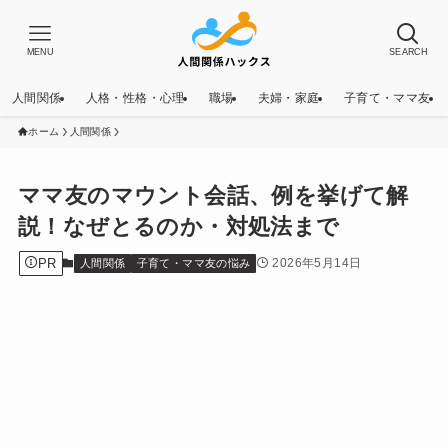
MENU
SEARCH
人間関係
人格・性格・心理
職場
夫婦・家庭
子育て・ママ友
ホーム
人間関係
ママ友のマウント会話、例を挙げて解
説！なぜとるのか・対処法まで
PR
2026年5月14日
人間関係
子育て・ママ友の悩み