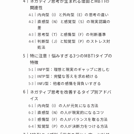
ネガティブ思考が生まれる理由とMBTIの
関連性
内向型（I）と外向型（E）の思考の違い
直感型（N）と感覚型（S）の現実認識の
差
思考型（T）と感情型（F）の判断基準
判断型（J）と知覚型（P）のストレス対
処法
特に注意！悩みすぎる3つのMBTIタイプの
特徴
INFP型：理想と現実のギャップに苦しむ
INTP型：完璧な答えを求め続ける
INFJ型：他者の感情を背負いすぎる
ネガティブ思考を改善するタイプ別アドバ
イス
内向型（I）の人が元気になる方法
直感型（N）の人が現実的になるコツ
感情型（F）の人がバランスを取る方法
知覚型（P）の人が決断力をつける方法