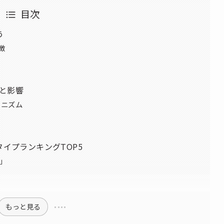
目次
う
徴
と影響
カニズム
タイプランキングTOP5
家」
もっと見る