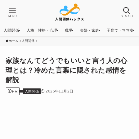
MENU
SEARCH
人間関係
人格・性格・心理
職場
夫婦・家庭
子育て・ママ友
ホーム
人間関係
家族なんてどうでもいいと言う人の心
理とは？冷めた言葉に隠された感情を
解説
PR
2025年11月2日
人間関係